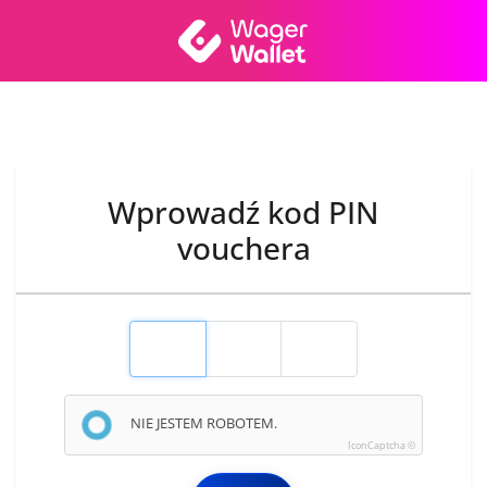
Wprowadź kod PIN
vouchera
NIE JESTEM ROBOTEM.
IconCaptcha ©